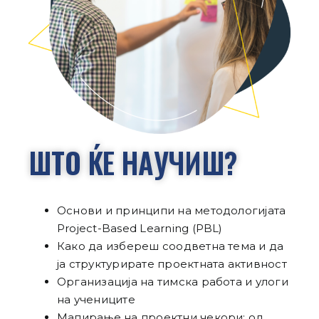
ШТО ЌЕ НАУЧИШ?
Основи и принципи на методологијата
Project-Based Learning (PBL)
Како да избереш соодветна тема и да
ја структурирате проектната активност
Организација на тимска работа и улоги
на учениците
Мапирање на проектни чекори: од