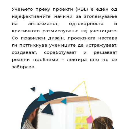
Учењето преку проекти (PBL) е еден од
најефективните начини за зголемување
на ангажманот, одговорноста и
критичкото размислување кај учениците.
Со правилен дизајн, проектната настава
ги поттикнува учениците да истражуваат,
создаваат, соработуваат и решаваат
реални проблеми – лектира што не се
заборава.