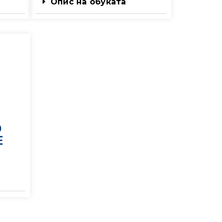
Опис на обуката
О
Е