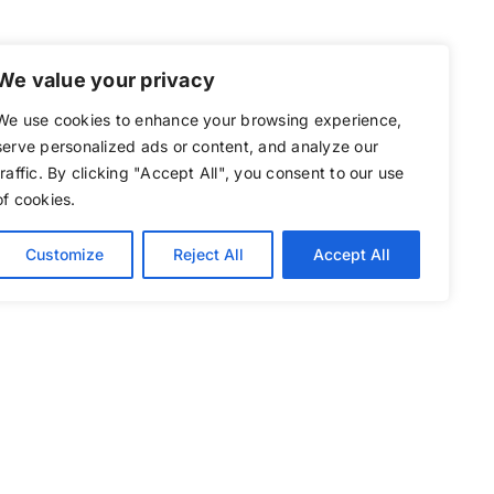
За програмата
Медија
Контакт
We value your privacy
We use cookies to enhance your browsing experience,
serve personalized ads or content, and analyze our
traffic. By clicking "Accept All", you consent to our use
of cookies.
Customize
Reject All
Accept All