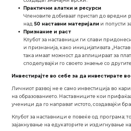
создадат значајни врски.
Практични алатки и ресурси
Членовите добиваат пристап до вредни р
над
50 наставни материјали
и попусти з
Признание и раст
Клубот за наставници ги слави придонес
и признанија, како иницијативата „Наста
така имаат можност да аплицираат за пла
споделувајќи го своето знаење со другите
Инвестирајте во себе за да инвестирате в
Личниот развој не е само инвестиција во кари
на образованието. Наставниците кои прифаќаа
ученици да го направат истото, создавајќи бр
Клубот за наставници е повеќе од програма; т
зајакнување на едукаторите и издигнување на