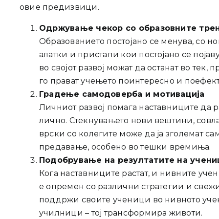
овие предизвици.
Одржување чекор со образовните тре
Образованието постојано се менува, со н
алатки и пристапи кои постојано се појав
во својот развој можат да останат во тек
го прават учењето поинтересно и поефек
Градење самодоверба и мотивација
Личниот развој помага наставниците да р
лично. Стекнувањето нови вештини, совл
врски со колегите може да ја зголемат сам
предавање, особено во тешки времиња.
Подобрување на резултатите на учени
Кога наставниците растат, и нивните уче
е опремен со различни стратегии и свеж
поддржи своите ученици во нивното учењ
училници – тој трансформира животи.