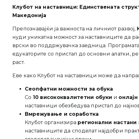
Клубот на наставници: Единствената струк
Македонија
Препознавајќи ја важноста на личниот развој,
нуди уникатна можност за наставниците да р
врски во поддржувачка заедница. Програмата 
едукаторите со пристап до основни алатки, ре
раст.
Еве како Клубот на наставници може да напра
Сеопфатни можности за обука
Со
10 висококвалитетни обуки
и
онлајн
наставници обезбедува пристап до најно
Вмрежување и соработка
Клубот организира
регионални настани
наставниците да споделат најдобри практ