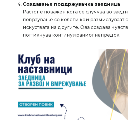
Создавање поддржувачка заедница
Растот е поважен кога се случува во заед
поврзување со колеги кои размислуваат 
искуствата на другите. Ова создава чувс
поттикнува континуираниот напредок.