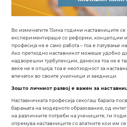
Во изминатите 15ина години наставниците се 
експериментираше со реформи, концепции и 
професија не е само работа – тоа е патување на
Ако претходно наставникот можеше удобно да 
надворешни турбуленции, денеска тоа не е та
веќе не е опција; тоа е неопходност за наставн
впечаток во своите училници и заедници.
Зошто личниот развој е важен за наставни
Наставничката професија секогаш барала посв
барањата на модерното образование, од интег
на различните потреби на учениците, ги поди
опремува наставниците со алатките кои им се