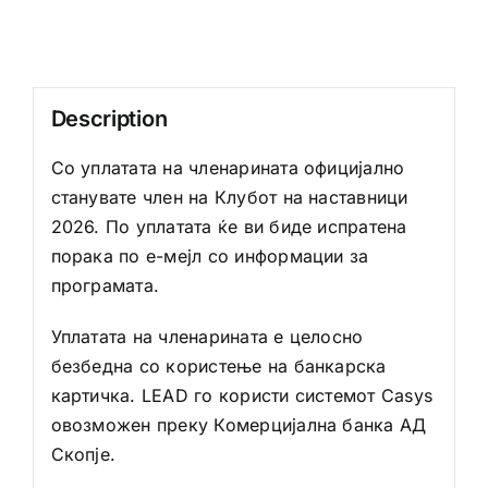
Description
Со уплатата на членарината официјално
станувате член на Клубот на наставници
2026. По уплатата ќе ви биде испратена
порака по е-мејл со информации за
програмата.
Уплатата на членарината е целосно
безбедна со користење на банкарска
картичка.
LEAD
го користи системот
Casys
овозможен преку Комерцијална банка АД
Скопје.