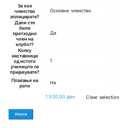
За кое
членство

аплицирате?
Дали сте
биле
претходно

член на
клубот?
Колку
наставници
од истото

училиште се
пријавувате?
Плаќање на

рати
1.520,00
ден
Clear selection
Уплати