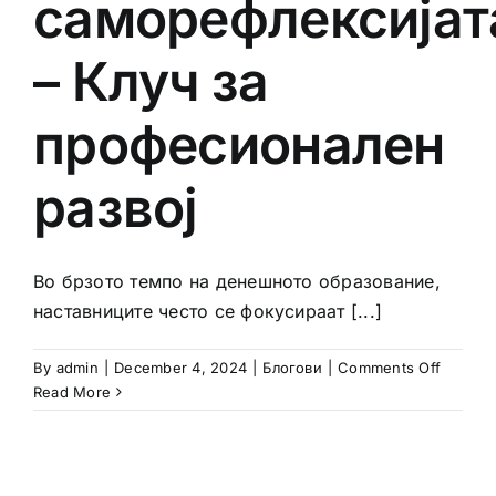
саморефлексијат
– Клуч за
професионален
развој
Во брзото темпо на денешното образование,
наставниците често се фокусираат [...]
on
By
admin
|
December 4, 2024
|
Блогови
|
Comments Off
Моќта
Read More
на
саморе
–
Клуч